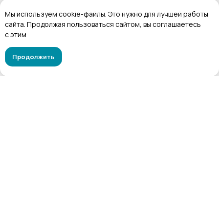
Мы используем cookie-файлы. Это нужно для лучшей работы
сайта. Продолжая пользоваться сайтом, вы соглашаетесь
Купить запись
с этим
Продолжить
КОНТАКТЫ
8 800 551 4506 (бесплатно по РФ)
mail@centrmetafora.ru
пн-сб с 10 до 19 мск