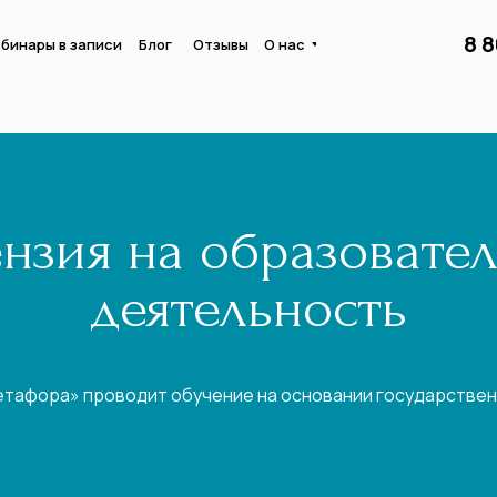
8 
бинары в записи
Блог
Отзывы
О нас
нзия на образовате
деятельность
етафора» проводит обучение на основании государствен