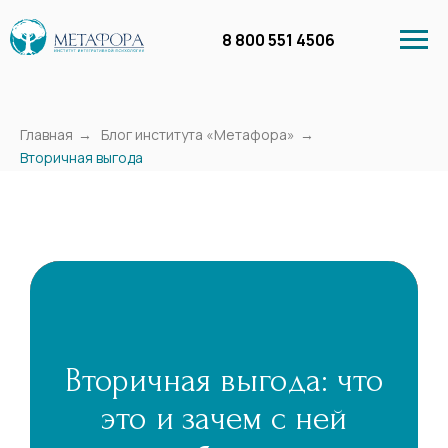
8 800 551 4506
Главная
→
Блог института «Метафора»
→
Вторичная выгода
Личный кабинет
Курсы
Бесплатное обучение
Вебинары в запи
Вторичная выгода: что
это и зачем с ней