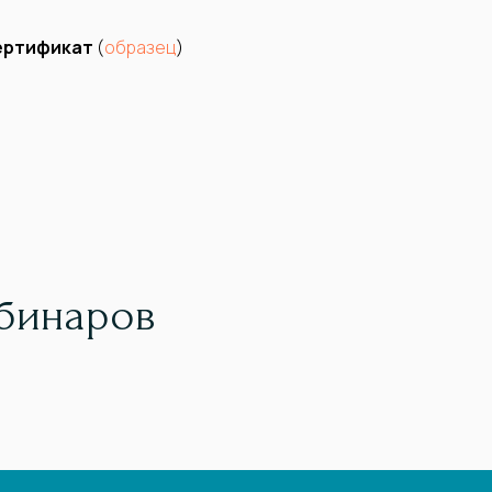
сертификат
(
образец
)
ебинаров