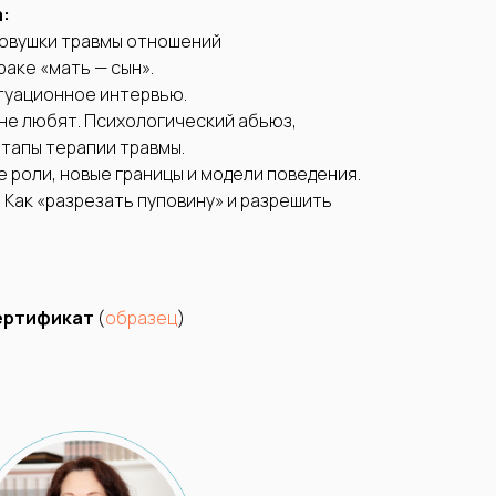
:
Ловушки травмы отношений
аке «мать — сын».
туационное интервью.
 не любят. Психологический абьюз,
Этапы терапии травмы.
 роли, новые границы и модели поведения.
 Как «разрезать пуповину» и разрешить
сертификат
(
образец
)