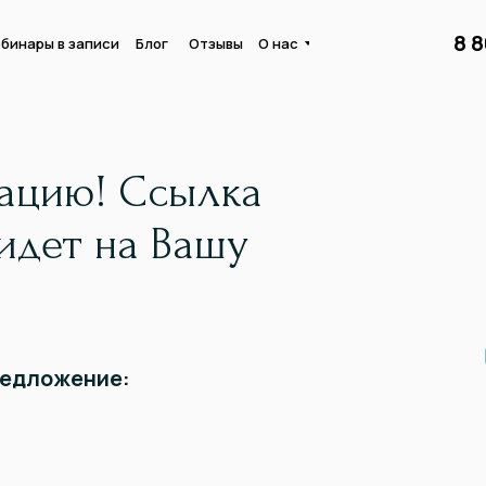
8 
бинары в записи
Блог
Отзывы
О нас
рацию! Ссылка
идет на Вашу
редложение: