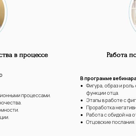
тва в процессе
Работа п
р
В программе вебинара
Фигура, образ и роль
функции отца.
ационными процессами.
Этапы в работе с фи
ночества.
Проработка негативн
омности.
Работа с обидой на о
ции.
Отцовские послания.