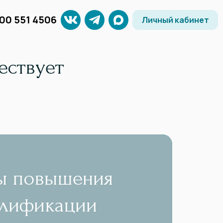
800 551 4506
Личный кабинет
ествует
ы повышения
алификации