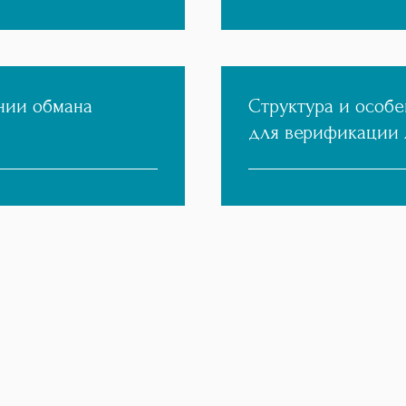
нии обмана
Структура и особе
для верификации