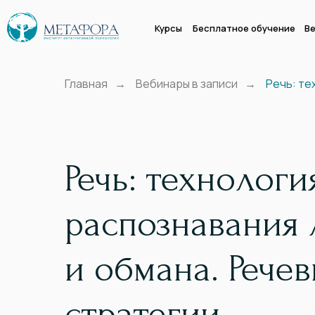
Курсы
Бесплатное обучение
Ве
Главная
→
Вебинары в записи
→
Речь: те
Речь: технологи
распознавания
и обмана. Рече
стратегии