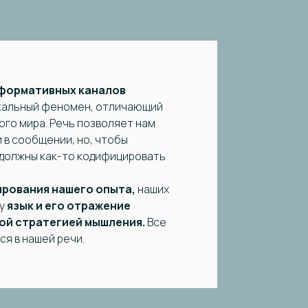
нформативных каналов
кальный феномен, отличающий
ого мира. Речь позволяет нам
в сообщении, но, чтобы
 должны как-то кодифицировать
ирования нашего опыта,
наших
му
язык и его отражение
ой стратегией мышления.
Все
я в нашей речи.