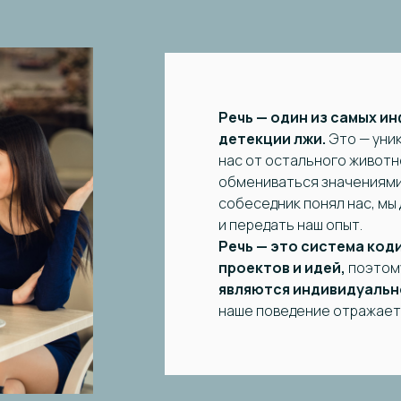
Речь — один из самых и
детекции лжи.
Это — уни
нас от остального животн
обмениваться значениями 
собеседник понял нас, мы
и передать наш опыт.
Речь — это система код
проектов и идей,
поэто
являются индивидуальн
наше поведение отражаетс