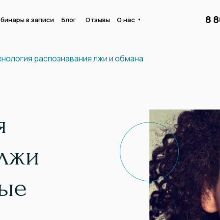
8 
бинары в записи
Блог
Отзывы
О нас
хнология распознавания лжи и обмана
я
 лжи
вые