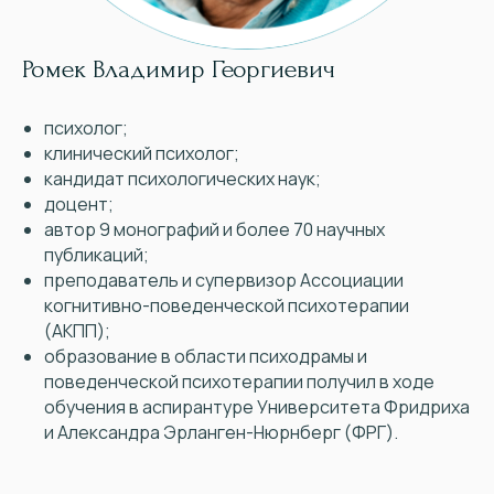
Ромек Владимир Георгиевич
психолог;
клинический психолог;
кандидат психологических наук;
доцент;
автор 9 монографий и более 70 научных
публикаций;
преподаватель и супервизор Ассоциации
когнитивно-поведенческой психотерапии
(АКПП);
образование в области психодрамы и
поведенческой психотерапии получил в ходе
обучения в аспирантуре Университета Фридриха
и Александра Эрланген-Нюрнберг (ФРГ).