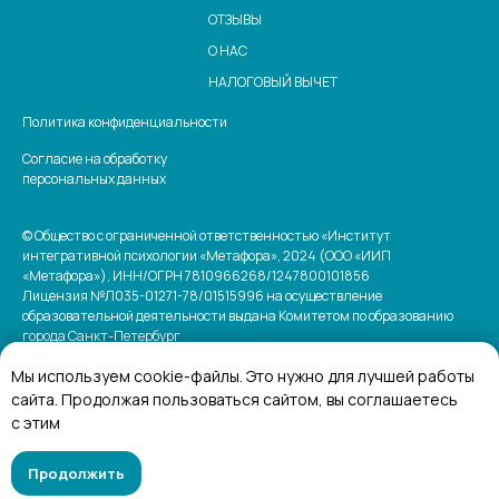
ОТЗЫВЫ
О НАС
НАЛОГОВЫЙ ВЫЧЕТ
Политика конфиденциальности
Согласие на обработку
персональных данных
© Общество с ограниченной ответственностью «Институт
интегративной психологии «Метафора», 2024 (ООО «ИИП
«Метафора»), ИНН/ОГРН 7810966268/1247800101856
Лицензия №Л035-01271-78/01515996 на осуществление
образовательной деятельности выдана Комитетом по образованию
города Санкт-Петербург
Мы используем cookie-файлы. Это нужно для лучшей работы
сайта. Продолжая пользоваться сайтом, вы соглашаетесь
с этим
Официальный сайт Министерства науки и
высшего образования Российской Федерации
Официальный сайт Министерства просвещения
Продолжить
Российской Федерации