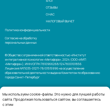
БЛОГ
ОТЗЫВЫ
О НАС
НАЛОГОВЫЙ ВЫЧЕТ
Политика конфиденциальности
Согласие на обработку
персональных данных
© Общество с ограниченной ответственностью «Институт
интегративной психологии «Метафора», 2024 (ООО «ИИП
«Метафора»), ИНН/ОГРН 7810966268/1247800101856
Лицензия №Л035-01271-78/01515996 на осуществление
образовательной деятельности выдана Комитетом по образованию
города Санкт-Петербург
Мы используем cookie-файлы. Это нужно для лучшей работы
Официальный сайт Министерства науки и
сайта. Продолжая пользоваться сайтом, вы соглашаетесь
высшего образования Российской Федерации
с этим
Официальный сайт Министерства просвещения