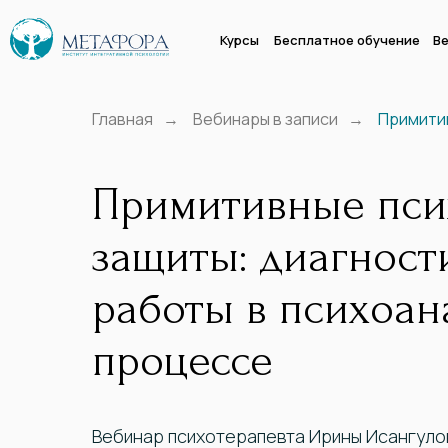
Курсы
Бесплатное обучение
Ве
Главная
→
Вебинары в записи
→
Примити
Примитивные пси
защиты: диагност
работы в психоан
процессе
Вебинар психотерапевта Ирины Исангуло