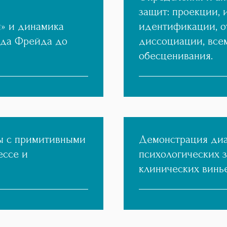
защит: проекции, 
» и динамика
идентификации, о
нда Фрейда до
диссоциации, все
обесценивания.
ы с примитивными
Демонстрация диа
ессе и
психологических 
клинических винье