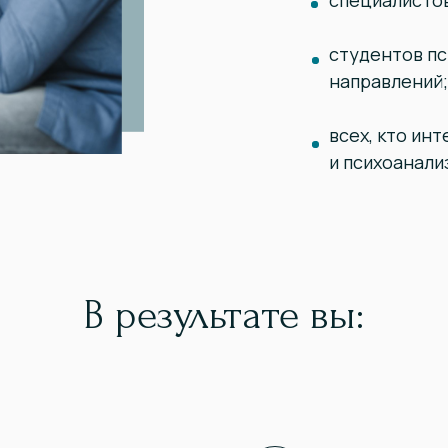
специалисто
студентов пс
направлений;
всех, кто ин
и психоанали
В результате вы: