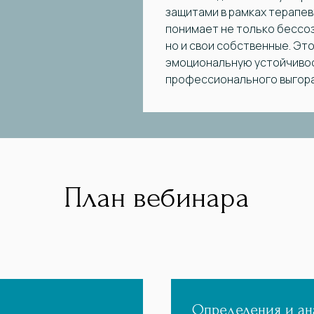
защитами в рамках терапев
понимает не только бессо
но и свои собственные. Эт
эмоциональную устойчивос
профессионального выгора
План вебинара
Определения и ан