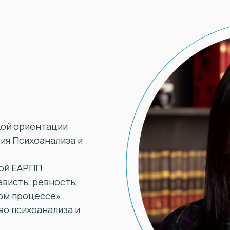
кой ориентации
ия Психоанализа и
ной ЕАРПП
висть, ревность,
ком процессе»
во психоанализа и