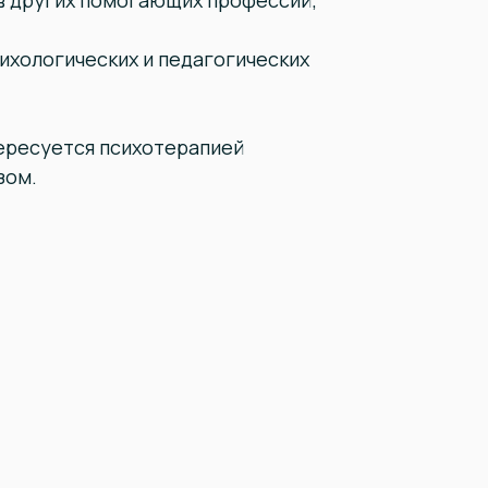
в других помогающих профессий;
ихологических и педагогических
тересуется психотерапией
зом.