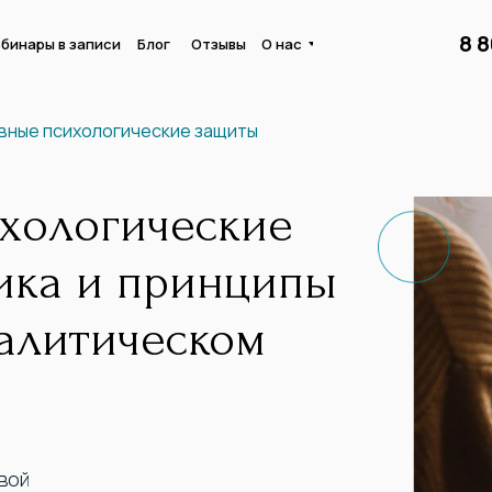
8 
бинары в записи
Блог
Отзывы
О нас
вные психологические защиты
хологические
ика и принципы
алитическом
вой