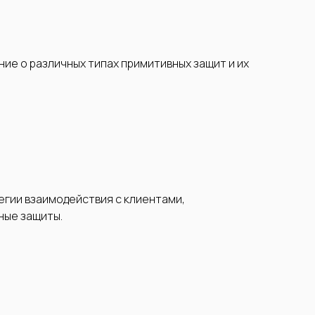
е о различных типах примитивных защит и их
егии взаимодействия с клиентами,
ные защиты.