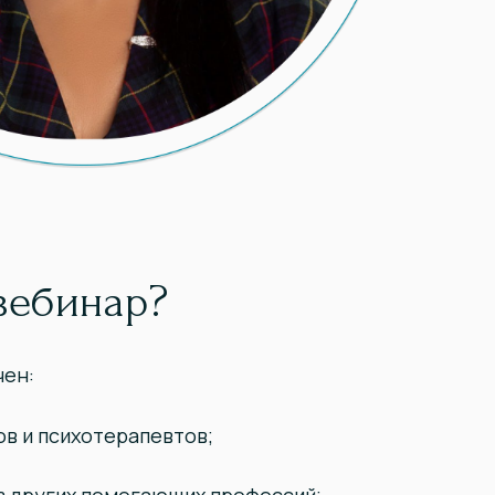
вебинар?
чен:
ов и психотерапевтов;