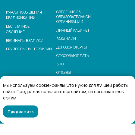
СВЕДЕНИЯ ОБ
КУРСЫ ПОВЫШЕНИЯ
ОБРАЗОВАТЕЛЬНОЙ
КВАЛИФИКАЦИИ
ОРГАНИЗАЦИИ
БЕСПЛАТНОЕ
ЛИЧНЫЙ КАБИНЕТ
ОБУЧЕНИЕ
ВАКАНСИИ
ВЕБИНАРЫ В ЗАПИСИ
ДОГОВОР ОФЕРТЫ
ГРУППОВЫЕ ИНТЕРВИЗИИ
СПОСОБЫ ОПЛАТЫ
БЛОГ
ОТЗЫВЫ
О НАС
Мы используем cookie-файлы. Это нужно для лучшей работы
НАЛОГОВЫЙ ВЫЧЕТ
сайта. Продолжая пользоваться сайтом, вы соглашаетесь
с этим
Политика конфиденциальности
Согласие на обработку
Продолжить
персональных данных
© Общество с ограниченной ответственностью «Институт