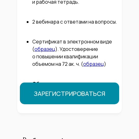
и рабочая тетрадь.
2 вебинара с ответами на вопросы.
Сертификат в электронном виде
(
образец
). Удостоверение
о повышении квалификации
объемом на 72 ак. ч. (
образец
)
Обратная связь по заданиям от
тьюторов Института во время
ЗАРЕГИСТРИРОВАТЬСЯ
проведения курса.