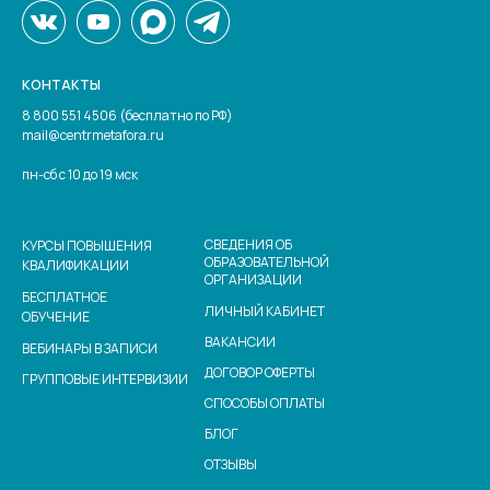
КОНТАКТЫ
8 800 551 4506 (бесплатно по РФ)
mail@centrmetafora.ru
пн-сб с 10 до 19 мск
СВЕДЕНИЯ ОБ
КУРСЫ ПОВЫШЕНИЯ
ОБРАЗОВАТЕЛЬНОЙ
КВАЛИФИКАЦИИ
ОРГАНИЗАЦИИ
БЕСПЛАТНОЕ
ЛИЧНЫЙ КАБИНЕТ
ОБУЧЕНИЕ
ВАКАНСИИ
ВЕБИНАРЫ В ЗАПИСИ
ДОГОВОР ОФЕРТЫ
ГРУППОВЫЕ ИНТЕРВИЗИИ
СПОСОБЫ ОПЛАТЫ
БЛОГ
ОТЗЫВЫ