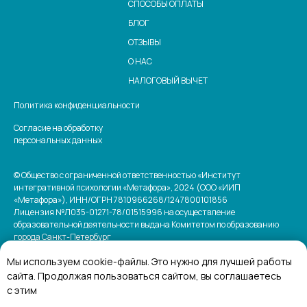
СПОСОБЫ ОПЛАТЫ
БЛОГ
ОТЗЫВЫ
О НАС
НАЛОГОВЫЙ ВЫЧЕТ
Политика конфиденциальности
Согласие на обработку
персональных данных
© Общество с ограниченной ответственностью «Институт
интегративной психологии «Метафора», 2024 (ООО «ИИП
«Метафора»), ИНН/ОГРН 7810966268/1247800101856
Лицензия №Л035-01271-78/01515996 на осуществление
образовательной деятельности выдана Комитетом по образованию
города Санкт-Петербург
Мы используем cookie-файлы. Это нужно для лучшей работы
сайта. Продолжая пользоваться сайтом, вы соглашаетесь
с этим
Официальный сайт Министерства науки и
высшего образования Российской Федерации