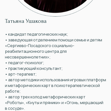
Татьяна Ушакова
• кандидат педагогических наук;
• заведующая отделением помощи семье и детям
«Сергиево-Посадского социально-
реабилитационного центра для
несовершеннолетних»;
• педагог-психолог;
• практикующий консультант;
• арт-терапевт;
• автор методики использования игровых платформ
и метафорических карт в психотерапевтической
работе;
• автор трех колод метафорических карт
«Роботы», «Кнуты и пряники» и «Огонь, мерцающий
в сосуде».